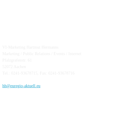
Hartmut Hermanns
VI-Marketing Hartmut Hermanns
Marketing / Public Relations / Events / Internet
Pfalzgrafenstr. 61
52072 Aachen
Tel.: 0241-93678715, Fax: 0241-93678716
hh@euregio-aktuell.eu
Folge uns!