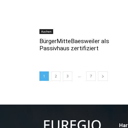
Aachen
BürgerMitteBaesweiler als
Passivhaus zertifiziert
...
1
2
3
7
Har