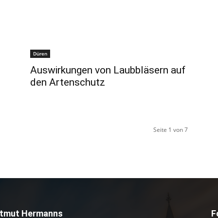
Düren
Auswirkungen von Laubbläsern auf
den Artenschutz
Seite 1 von 7
tmut Hermanns
F