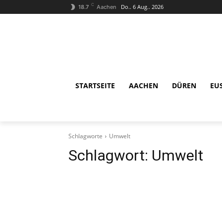
C
Do.. 6 Aug.. 2026
18.7
Aachen
STARTSEITE
AACHEN
DÜREN
EU
Schlagworte
Umwelt
Schlagwort:
Umwelt