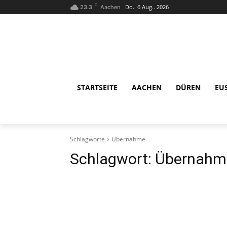
C
Do.. 6 Aug.. 2026
23.3
Aachen
STARTSEITE
AACHEN
DÜREN
EU
Schlagworte
Übernahme
Schlagwort:
Übernahm