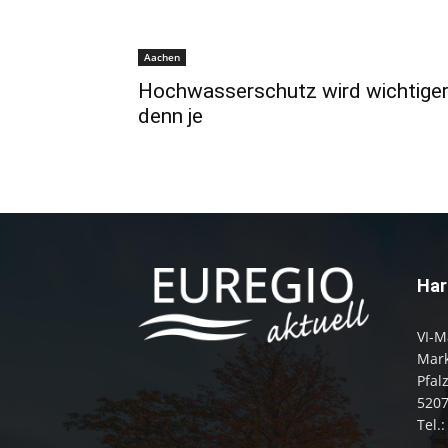
Aachen
Hochwasserschutz wird wichtige
denn je
Har
VI-M
Mark
Pfal
520
Tel.