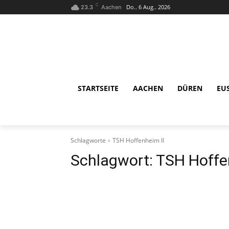
C
Do.. 6 Aug.. 2026
23.3
Aachen
STARTSEITE
AACHEN
DÜREN
EU
Schlagworte
TSH Hoffenheim II
Schlagwort:
TSH Hoffe