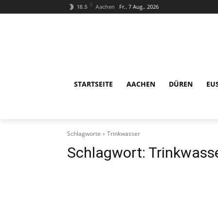
C
Fr.. 7 Aug.. 2026
18.5
Aachen
STARTSEITE
AACHEN
DÜREN
EU
Schlagworte
Trinkwasser
Schlagwort:
Trinkwass