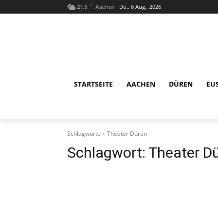
C
Do.. 6 Aug.. 2026
21.5
Aachen
STARTSEITE
AACHEN
DÜREN
EU
Schlagworte
Theater Düren
Schlagwort:
Theater D