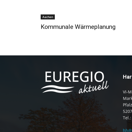
Aachen
Kommunale Wärmeplanung
Har
VI-M
Mark
Pfal
520
Tel.
hh@e