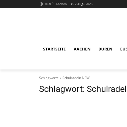
C
Fr.. 7 Aug.. 2026
10.9
Aachen
STARTSEITE
AACHEN
DÜREN
EU
Schlagworte
Schulradeln NRW
Schlagwort:
Schulrade