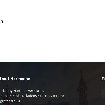
ln
tmut Hermanns
F
arketing Hartmut Hermanns
eting / Public Relations / Events / Internet
zgrafenstr. 61