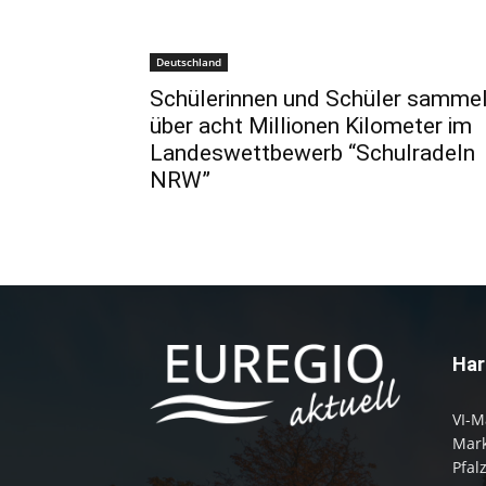
Deutschland
Schülerinnen und Schüler samme
über acht Millionen Kilometer im
Landeswettbewerb “Schulradeln
NRW”
Har
VI-M
Mark
Pfal