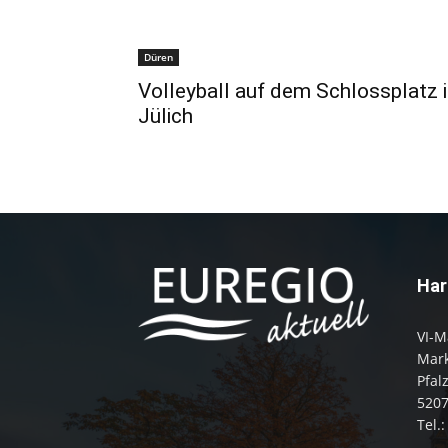
Düren
Volleyball auf dem Schlossplatz 
Jülich
Har
VI-M
Mark
Pfal
520
Tel.