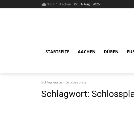
C
Do.. 6 Aug.. 2026
23.3
Aachen
STARTSEITE
AACHEN
DÜREN
EU
Schlagworte
Schlossplatz
Schlagwort:
Schlosspl