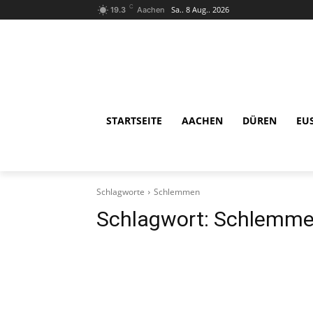
C
Sa.. 8 Aug.. 2026
19.3
Aachen
STARTSEITE
AACHEN
DÜREN
EU
Schlagworte
Schlemmen
Schlagwort:
Schlemm