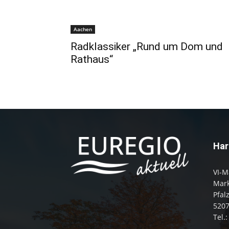
Aachen
Radklassiker „Rund um Dom und
Rathaus“
Har
VI-M
Mark
Pfal
520
Tel.