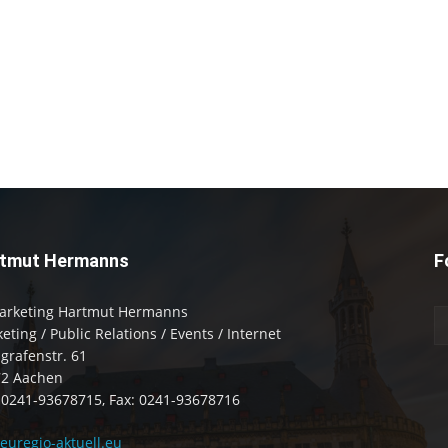
tmut Hermanns
F
arketing Hartmut Hermanns
eting / Public Relations / Events / Internet
zgrafenstr. 61
72 Aachen
: 0241-93678715, Fax: 0241-93678716
uregio-aktuell.eu