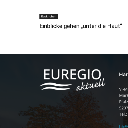
Euskirchen
Einblicke gehen „unter die Haut“
Har
VI-M
Mark
Pfal
520
Tel.
hh@e