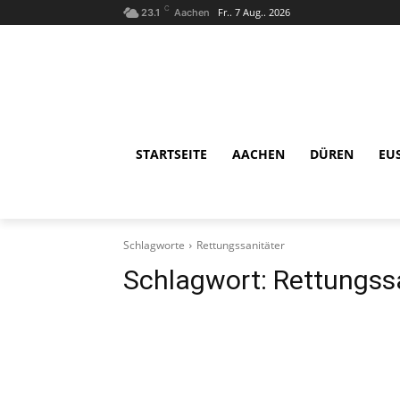
C
Fr.. 7 Aug.. 2026
23.1
Aachen
STARTSEITE
AACHEN
DÜREN
EU
Schlagworte
Rettungssanitäter
Schlagwort:
Rettungss