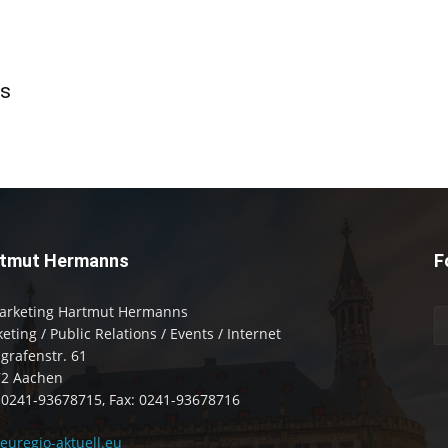
ts
tmut Hermanns
F
arketing Hartmut Hermanns
eting / Public Relations / Events / Internet
zgrafenstr. 61
72 Aachen
: 0241-93678715, Fax: 0241-93678716
uregio-aktuell.eu