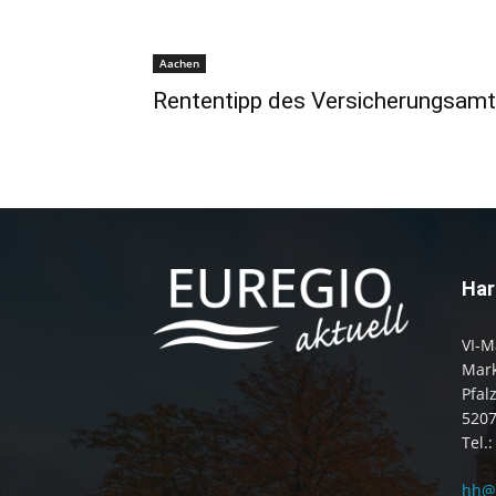
Aachen
Rententipp des Versicherungsam
Har
VI-M
Mark
Pfal
520
Tel.
hh@e