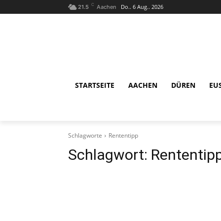
C
Do.. 6 Aug.. 2026
21.5
Aachen
STARTSEITE
AACHEN
DÜREN
EU
Schlagworte
Rententipp
Schlagwort:
Rententip