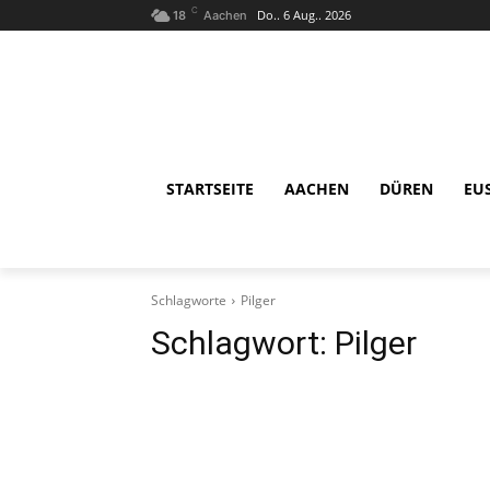
C
Do.. 6 Aug.. 2026
18
Aachen
STARTSEITE
AACHEN
DÜREN
EU
Schlagworte
Pilger
Schlagwort:
Pilger