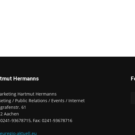
tmut Hermanns
F
arketing Hartmut Hermanns
eting / Public Relations / Events / Internet
zgrafenstr. 61
72 Aachen
: 0241-93678715, Fax: 0241-93678716
uregio-aktuell.eu