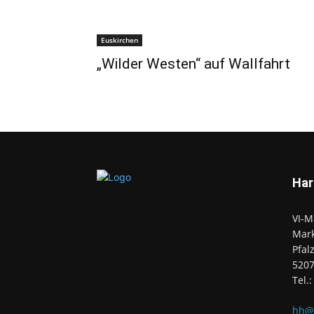
Euskirchen
„Wilder Westen“ auf Wallfahrt
Har
VI-M
Mark
Pfal
520
Tel.
hh@e