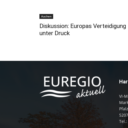
Aachen
Diskussion: Europas Verteidigung
unter Druck
Har
VI-M
Mark
Pfal
520
Tel.