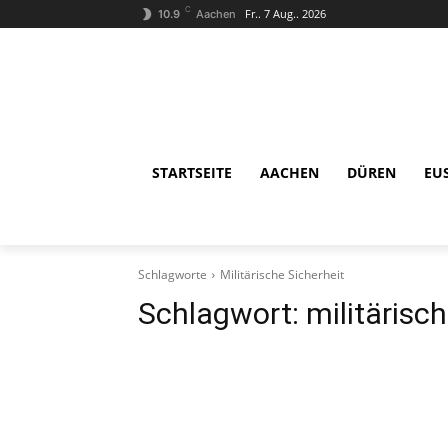
C
Fr.. 7 Aug.. 2026
10.9
Aachen
STARTSEITE
AACHEN
DÜREN
EU
Schlagworte
Militärische Sicherheit
Schlagwort:
militärisc