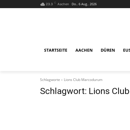
C
Do.. 6 Aug.. 2026
23.3
Aachen
STARTSEITE
AACHEN
DÜREN
EU
Schlagworte
Lions Club Marcodurum
Schlagwort:
Lions Clu