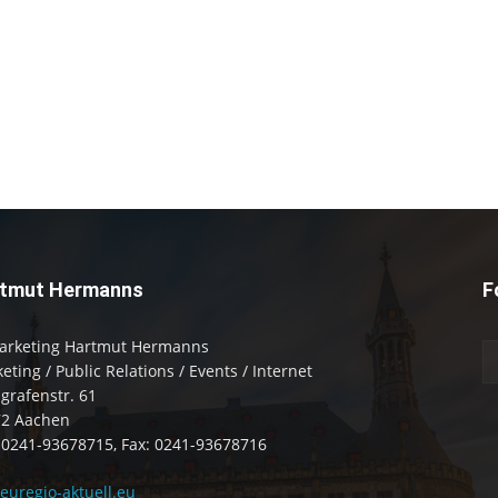
tmut Hermanns
F
arketing Hartmut Hermanns
eting / Public Relations / Events / Internet
zgrafenstr. 61
72 Aachen
: 0241-93678715, Fax: 0241-93678716
uregio-aktuell.eu