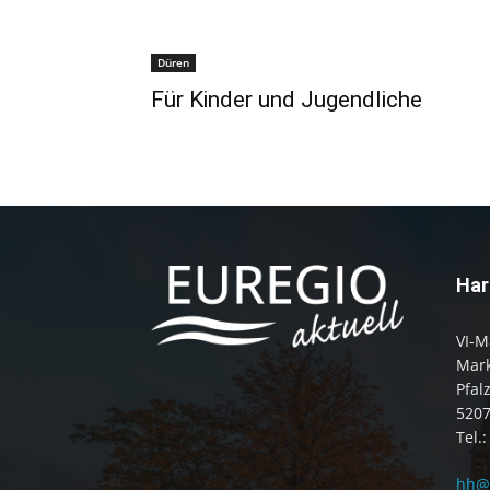
Düren
Für Kinder und Jugendliche
Har
VI-M
Mark
Pfal
520
Tel.
hh@e