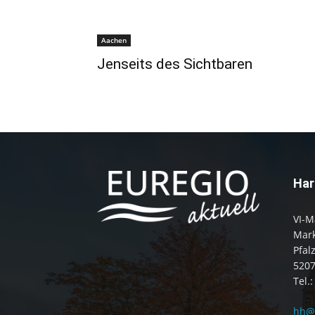
Aachen
Jenseits des Sichtbaren
Har
VI-M
Mark
Pfal
520
Tel.
hh@e