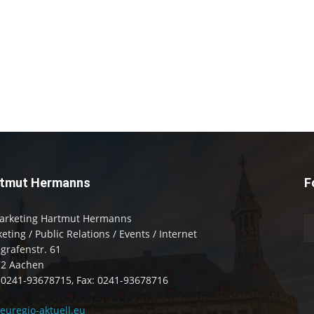
tmut Hermanns
F
arketing Hartmut Hermanns
eting / Public Relations / Events / Internet
zgrafenstr. 61
72 Aachen
: 0241-93678715, Fax: 0241-93678716
uregio-aktuell.eu