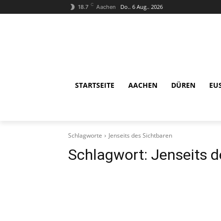
C
Do.. 6 Aug.. 2026
18.7
Aachen
STARTSEITE
AACHEN
DÜREN
EU
Schlagworte
Jenseits des Sichtbaren
Schlagwort:
Jenseits d