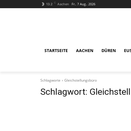
C
Fr.. 7 Aug.. 2026
13.2
Aachen
STARTSEITE
AACHEN
DÜREN
EU
Schlagworte
Gleichstellungsbüro
Schlagwort:
Gleichstel