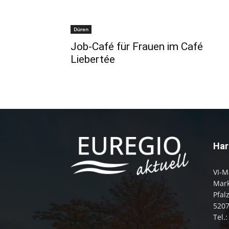
Düren
Job-Café für Frauen im Café
Liebertée
Har
VI-M
Mark
Pfal
520
Tel.