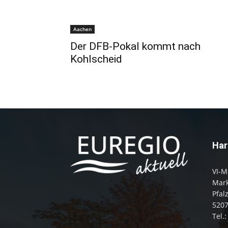
Aachen
Der DFB-Pokal kommt nach
Kohlscheid
Har
VI-M
Mark
Pfal
520
Tel.