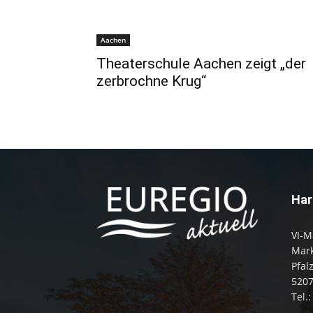
Aachen
Theaterschule Aachen zeigt „der
zerbrochne Krug“
Har
VI-M
Mark
Pfal
520
Tel.