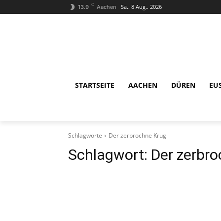
C
Sa.. 8 Aug.. 2026
13.9
Aachen
STARTSEITE
AACHEN
DÜREN
EU
Schlagworte
Der zerbrochne Krug
Schlagwort:
Der zerbr