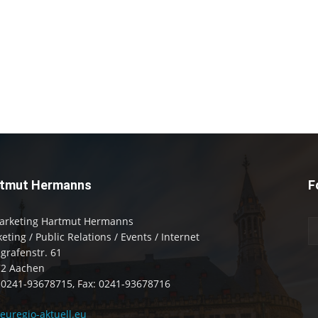
tmut Hermanns
F
arketing Hartmut Hermanns
eting / Public Relations / Events / Internet
zgrafenstr. 61
72 Aachen
: 0241-93678715, Fax: 0241-93678716
uregio-aktuell.eu