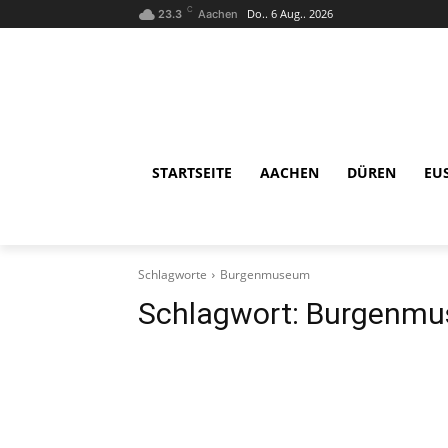
C
Do.. 6 Aug.. 2026
23.3
Aachen
STARTSEITE
AACHEN
DÜREN
EU
Schlagworte
Burgenmuseum
Schlagwort:
Burgenm