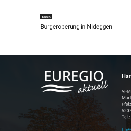
Düren
Burgeroberung in Nideggen
Har
VI-M
Mark
Pfal
520
Tel.
hh@e