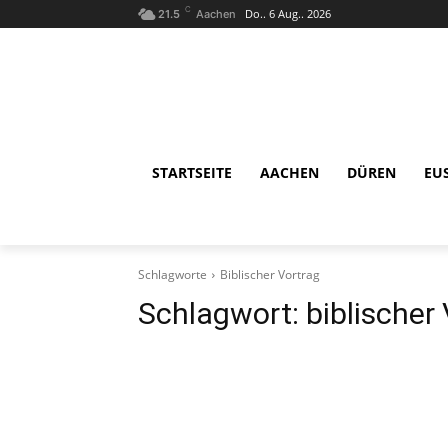
C
Do.. 6 Aug.. 2026
21.5
Aachen
STARTSEITE
AACHEN
DÜREN
EU
Schlagworte
Biblischer Vortrag
Schlagwort:
biblischer