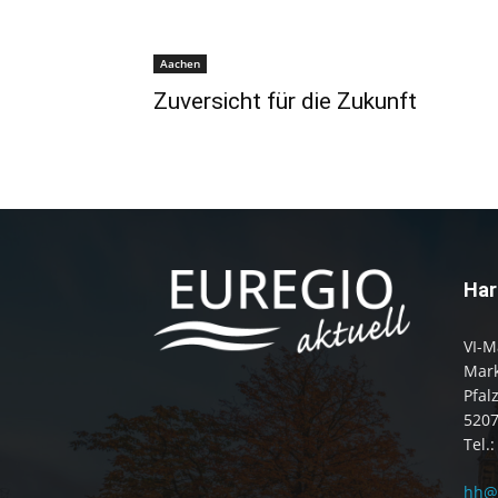
Aachen
Zuversicht für die Zukunft
Har
VI-M
Mark
Pfal
520
Tel.
hh@e