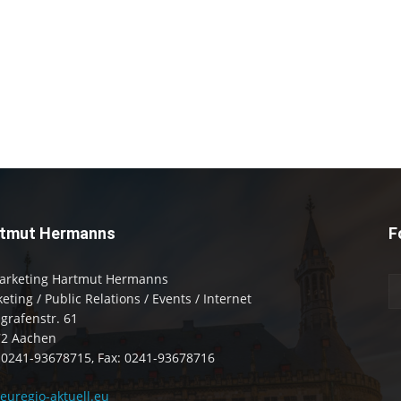
tmut Hermanns
F
arketing Hartmut Hermanns
eting / Public Relations / Events / Internet
zgrafenstr. 61
72 Aachen
: 0241-93678715, Fax: 0241-93678716
uregio-aktuell.eu