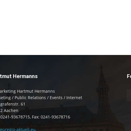
tmut Hermanns
F
arketing Hartmut Hermanns
eting / Public Relations / Events / Internet
zgrafenstr. 61
72 Aachen
: 0241-93678715, Fax: 0241-93678716
uregio-aktuell.eu