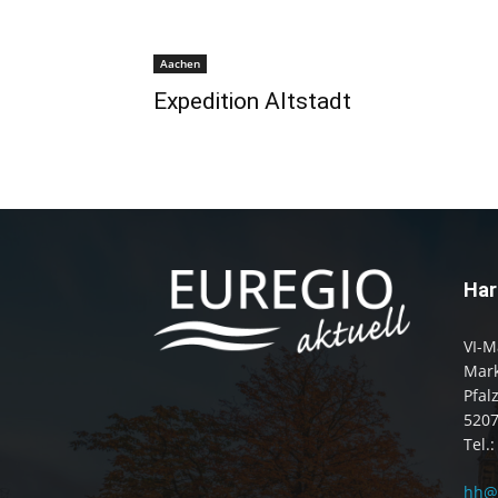
Aachen
Expedition Altstadt
Har
VI-M
Mark
Pfal
520
Tel.
hh@e