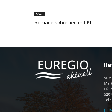
Düren
Romane schreiben mit KI
Har
VI-M
Mark
Pfal
520
Tel.
hh@e