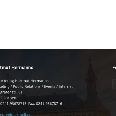
tmut Hermanns
F
arketing Hartmut Hermanns
eting / Public Relations / Events / Internet
zgrafenstr. 61
72 Aachen
: 0241-93678715, Fax: 0241-93678716
uregio-aktuell.eu