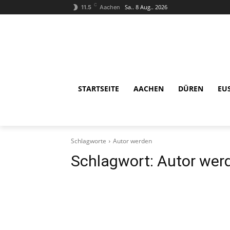
C
Sa.. 8 Aug.. 2026
11.5
Aachen
STARTSEITE
AACHEN
DÜREN
EU
Schlagworte
Autor werden
Schlagwort:
Autor wer