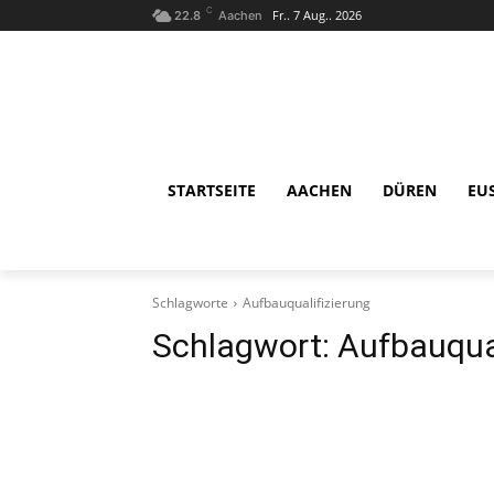
C
Fr.. 7 Aug.. 2026
22.8
Aachen
STARTSEITE
AACHEN
DÜREN
EU
Schlagworte
Aufbauqualifizierung
Schlagwort:
Aufbauqual