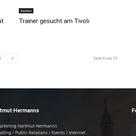
Aachen
ät
Trainer gesucht am Tivoli
5
Seite 6 von 15
tmut Hermanns
F
arketing Hartmut Hermanns
eting / Public Relations / Events / Internet