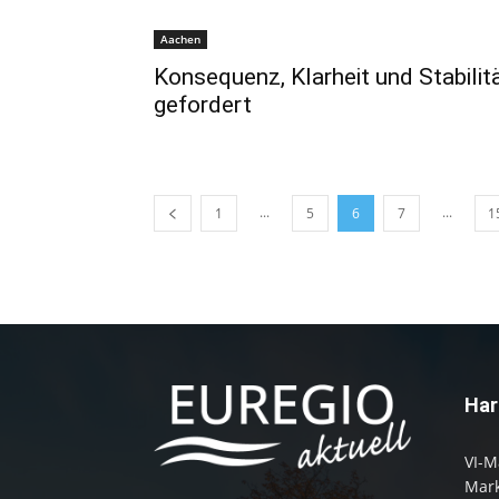
Aachen
Konsequenz, Klarheit und Stabilit
gefordert
...
...
1
5
6
7
1
Har
VI-M
Mark