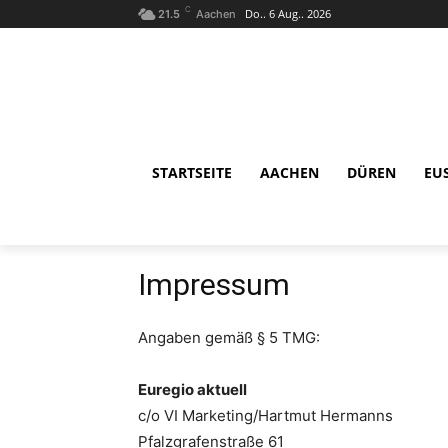
C
Do.. 6 Aug.. 2026
21.5
Aachen
STARTSEITE
AACHEN
DÜREN
EU
Impressum
Angaben gemäß § 5 TMG:
Euregio aktuell
c/o VI Marketing/Hartmut Hermanns
Pfalzgrafenstraße 61