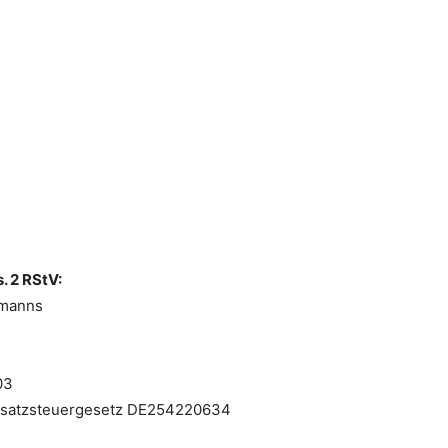
. 2 RStV:
rmanns
03
satzsteuergesetz DE254220634